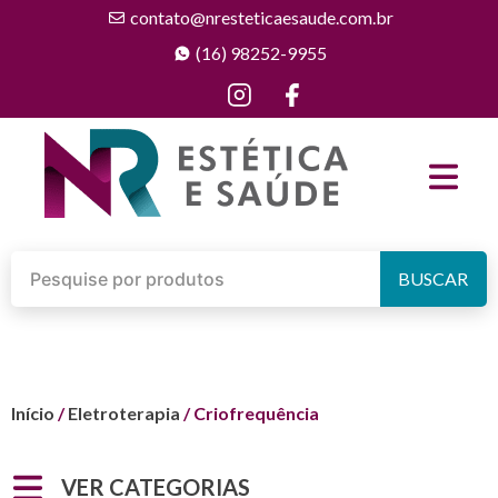
contato@nresteticaesaude.com.br
(16) 98252-9955
BUSCAR
Início
/
Eletroterapia
/ Criofrequência
VER CATEGORIAS