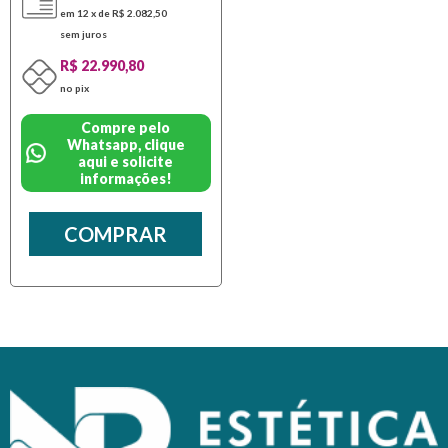
em 12 x de R$ 2.082,50
sem juros
R$ 22.990,80
no pix
Compre pelo
Whatsapp, clique
aqui e solicite
informações!
COMPRAR