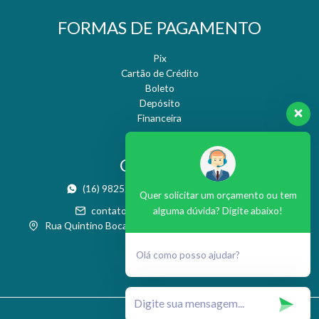
FORMAS DE PAGAMENTO
Pix
Cartão de Crédito
Boleto
Depósito
Financeira
CONTATO
(16) 98252-9955
(16) 3371-2486
Quer solicitar um orçamento ou tem
alguma dúvida? Digite abaixo!
contato@nresteticaesaude.com.br
Rua Quintino Bocaiúva, 986 - Boa Vista - São Carlos / SP
Olá como posso ajudar?