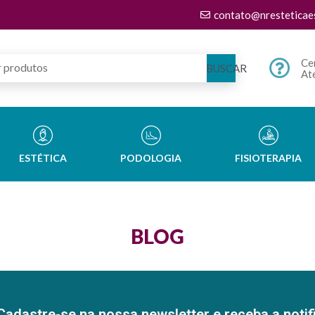
contato@nresteticae
Ce
BUSCAR
At
ESTÉTICA
PODOLOGIA
FISIOTERAPIA
BLOG
Cadastre-se na nossa newsletter e receba a notif