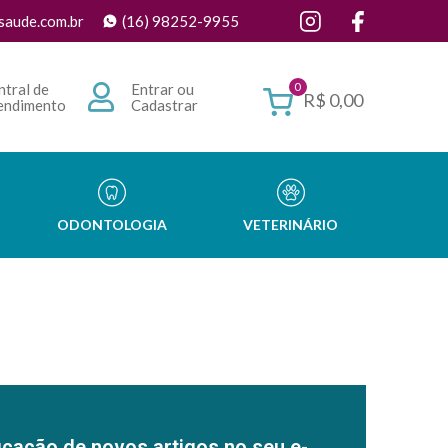
saude.com.br
(16) 98252-9955
0
ntral de
Entrar ou
R$
0,00
endimento
Cadastrar
ODONTOLOGIA
VETERINÁRIO
icação de novos artigos no seu e-