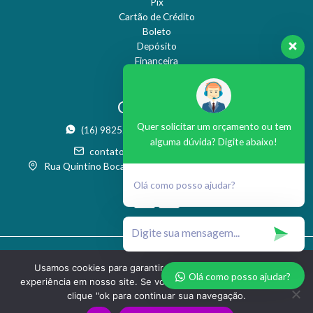
Pix
Cartão de Crédito
Boleto
Depósito
Financeira
CONTATO
Quer solicitar um orçamento ou tem
(16) 98252-9955
(16) 3371-2486
alguma dúvida? Digite abaixo!
contato@nresteticaesaude.com.br
Rua Quintino Bocaiúva, 986 - Boa Vista - São Carlos / SP
Olá como posso ajudar?
2022 | Todos os direitos reservados © NR
Usamos cookies para garantir que oferecemos a melhor
Estética e Saúde
Olá como posso ajudar?
experiência em nosso site. Se você continuar a usar este site,
clique "ok para continuar sua navegação.