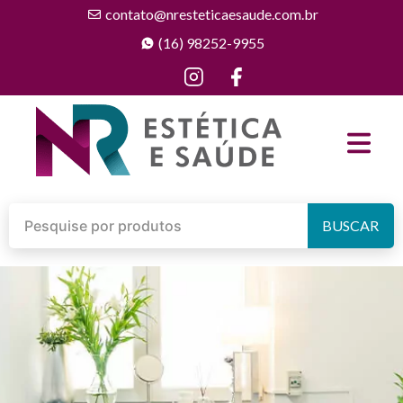
contato@nresteticaesaude.com.br
(16) 98252-9955
BUSCAR