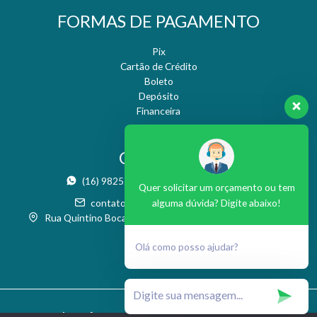
FORMAS DE PAGAMENTO
Pix
Cartão de Crédito
Boleto
Depósito
Financeira
CONTATO
(16) 98252-9955
(16) 3371-2486
Quer solicitar um orçamento ou tem
contato@nresteticaesaude.com.br
alguma dúvida? Digite abaixo!
Rua Quintino Bocaiúva, 986 - Boa Vista - São Carlos / SP
Olá como posso ajudar?