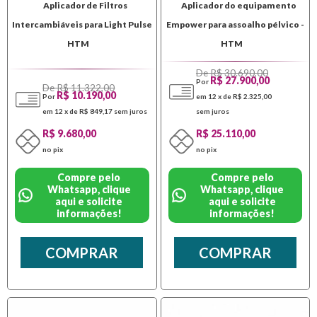
Aplicador de Filtros
Aplicador do equipamento
Intercambiáveis para Light Pulse
Empower para assoalho pélvico -
HTM
HTM
De R$ 30.690,00
R$ 27.900,00
Por
De R$ 11.322,00
R$ 10.190,00
Por
em 12 x de R$ 2.325,00
em 12 x de R$ 849,17
sem juros
sem juros
R$ 9.680,00
R$ 25.110,00
no pix
no pix
Compre pelo
Compre pelo
Whatsapp, clique
Whatsapp, clique
aqui e solicite
aqui e solicite
informações!
informações!
COMPRAR
COMPRAR