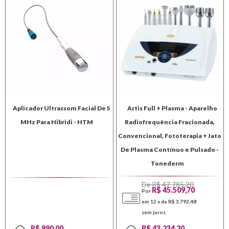
Aplicador Ultrassom Facial De 5
Artis Full + Plasma - Aparelho
MHz Para Hibridi - HTM
Radiofrequência Fracionada,
Convencional, Fototerapia + Jato
De Plasma Contínuo e Pulsado -
Tonederm
De R$ 47.785,20
R$ 45.509,70
Por
em 12 x de R$ 3.792,48
sem juros
R$ 890,00
R$ 43.234,20