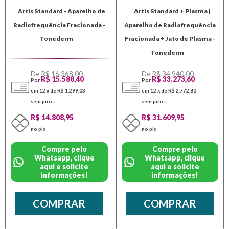
Artis Standard - Aparelho de
Artis Standard + Plasma |
Radiofrequência Fracionada -
Aparelho de Radiofrequência
Tonederm
Fracionada + Jato de Plasma -
Tonederm
De R$ 16.368,00
De R$ 34.940,00
R$ 15.588,40
R$ 33.273,60
Por
Por
em 12 x de R$ 1.299,03
em 12 x de R$ 2.772,80
sem juros
sem juros
R$ 14.808,95
R$ 31.609,95
no pix
no pix
Compre pelo
Compre pelo
Whatsapp, clique
Whatsapp, clique
aqui e solicite
aqui e solicite
informações!
informações!
COMPRAR
COMPRAR