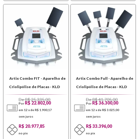
Artix Combo FIT - Aparelho de
Artix Combo Full - Aparelho de
Criolipólise de Placas - KLD
Criolipólise de Placas - KLD
De R$ 25.335,00
De R$ 41.705,00
R$ 22.802,00
R$ 36.300,00
Por
Por
em 12 x de R$ 1.900,17
em 12 x de R$ 3.025,00
sem juros
sem juros
R$ 20.977,85
R$ 33.396,00
no pix
no pix