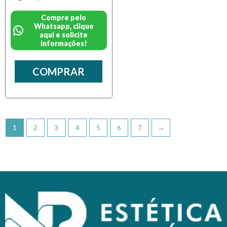
Compre pelo
Whatsapp, clique
aqui e solicite
informações!
COMPRAR
1
2
3
4
5
6
7
→