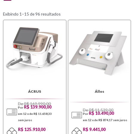
Exibindo 1–15 de 96 resultados
ÁCRUS
Állos
De R$ 169.990,00
R$ 139.900,00
Por
De R$ 11.539,00
R$ 10.490,00
em 12 x de R$ 11.658,33
Por
sem juros
em 12 x de R$ 874,17
sem juros
R$ 125.910,00
R$ 9.441,00