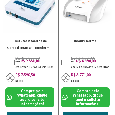
Astutos Aparelho de
Beauty Dermo
Carboxiterapia - Tonederm
De R$ 8.389,50
De R$ 4.609,00
R$ 7.990,00
R$ 4.190,00
Por
Por
em 12 x de R$ 665,83
sem juros
em 12 x de R$ 349,17
sem juros
R$ 7.590,50
R$ 3.771,00
no pix
no pix
Compre pelo
Compre pelo
Whatsapp, clique
Whatsapp, clique
aqui e solicite
aqui e solicite
informações!
informações!