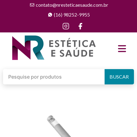
contato@nresteticaesaude.com.br
(16) 98252-9955
BUSCAR