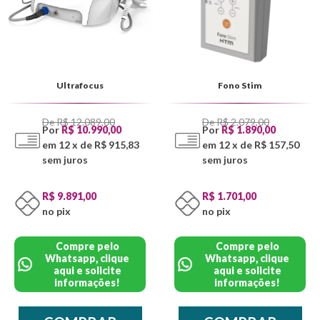
Ultrafocus
Fono Stim
De R$ 12.089,00
De R$ 2.079,00
Por
R$ 10.990,00
Por
R$ 1.890,00
em 12 x de R$ 915,83
em 12 x de R$ 157,50
sem juros
sem juros
R$ 9.891,00
R$ 1.701,00
no pix
no pix
Compre pelo
Compre pelo
Whatsapp, clique
Whatsapp, clique
aqui e solicite
aqui e solicite
informações!
informações!