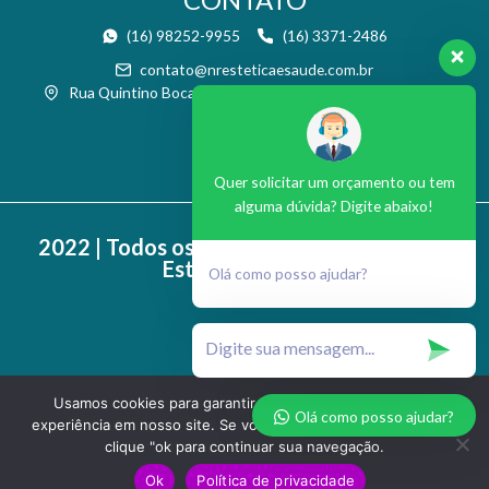
(16) 98252-9955
(16) 3371-2486
contato@nresteticaesaude.com.br
Rua Quintino Bocaiúva, 986 - Boa Vista - São Carlos / SP
Quer solicitar um orçamento ou tem
alguma dúvida? Digite abaixo!
2022 | Todos os direitos reservados © NR
Estética e Saúde
Olá como posso ajudar?
Usamos cookies para garantir que oferecemos a melhor
Olá como posso ajudar?
experiência em nosso site. Se você continuar a usar este site,
clique "ok para continuar sua navegação.
Ok
Política de privacidade