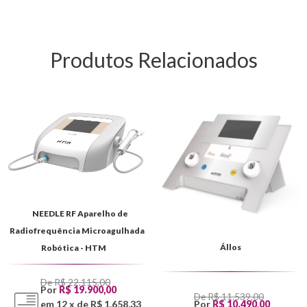
Produtos Relacionados
NEEDLE RF Aparelho de
Radiofrequência Microagulhada
Állos
Robótica - HTM
De R$ 22.115,00
Por
R$ 19.900,00
De R$ 11.539,00
em 12 x de R$ 1.658,33
Por
R$ 10.490,00