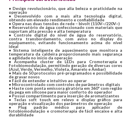
• Design revolucionário, que alia beleza e praticidade na
operação
• Desenvolvido com a mais alta tecnologia digital,
obtendo um elevado rendimento e confiabilidade
• Opera nas duas tensões de rede – bivolt (110V~/220V~)
• Reservatório de água confeccionado com materiais que
suportam alta pressão e alta temperatura
• Controle digital do nível de água do reservatório,
contra transbordamento, com aviso no display do
equipamento, evitando funcionamento acima do nível
ideal
• Sistema inteligente de aquecimento que monitora a
temperatura da caldeira proporcionando mais segurança
e agilidade no início da operação
• Acompanha cluster de LEDs para Cromoterapia e
Fotobiomodulação, permitindo geração de diversas cores
(Azul, Verde, Vermelho, Violeta, Amarelo e Âmbar)
• Mais de 50 protocolos pré-programados e possibilidade
de gravar novos
• Fácil de entender e intuitivo ao operar
• Microcontrolado com controles de parâmetros digitais
• Haste com ponta emissora giratória em 360º com região
da pega em silicone para maior conforto do operador
• Possui compartimento para inserção de aromatizantes
• Teclas soft touch em relevo e display gráfico para
operação e visualização dos parâmetros de operação
• Plug padrão médico para aplicador de
fotobiomodulação e cromoterapia de fácil encaixe e alta
durabilidade