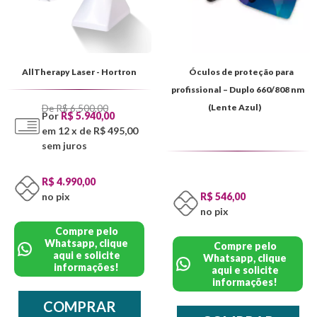
AllTherapy Laser - Hortron
Óculos de proteção para
profissional – Duplo 660/808 nm
De R$ 6.500,00
(Lente Azul)
Por
R$ 5.940,00
em 12 x de R$ 495,00
sem juros
R$ 4.990,00
no pix
R$ 546,00
no pix
Compre pelo
Whatsapp, clique
Compre pelo
aqui e solicite
Whatsapp, clique
informações!
aqui e solicite
informações!
COMPRAR