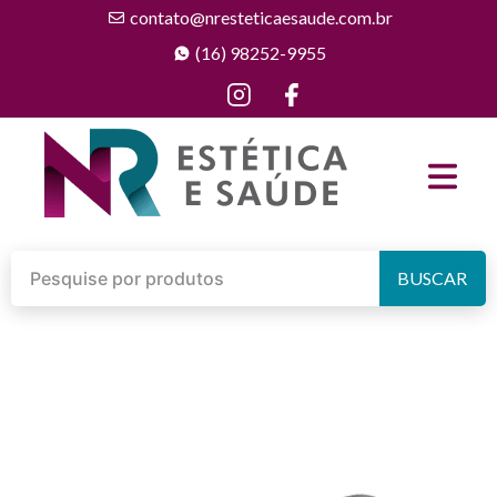
contato@nresteticaesaude.com.br
(16) 98252-9955
BUSCAR