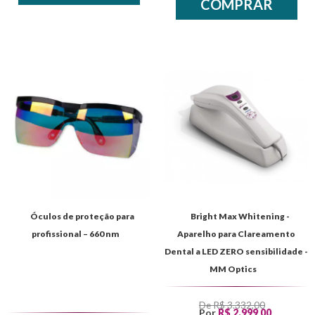
COMPRAR
/* */
/* */
Óculos de proteção para
Bright Max Whitening -
profissional – 660 nm
Aparelho para Clareamento
Dental a LED ZERO sensibilidade -
MM Optics
De R$ 3.332,00
Por
R$ 2.999,00