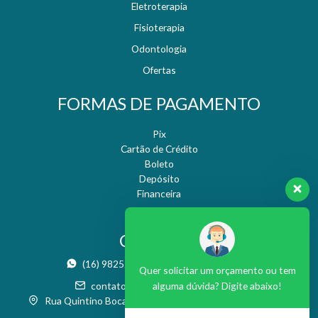
Eletroterapia
Fisioterapia
Odontologia
Ofertas
FORMAS DE PAGAMENTO
Pix
Cartão de Crédito
Boleto
Depósito
Financeira
CONTATO
(16) 98252-9955
(16) 3371-2486
Quer solicitar um orçamento ou tem
contato@nresteticaesaude.com.br
alguma dúvida? Digite abaixo!
Rua Quintino Bocaiúva, 986 - Boa Vista - São Carlos / SP