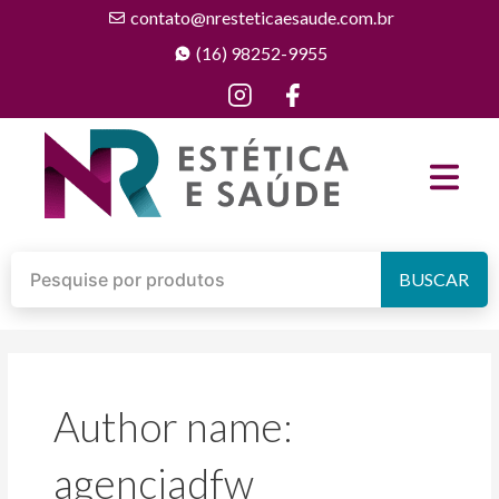
contato@nresteticaesaude.com.br
(16) 98252-9955
BUSCAR
Author name:
agenciadfw